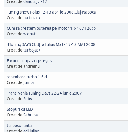
Creat de
danutz_vik17
Tuning show Polus 12-13 aprilie 2008,Cluj-Napoca
Creat de
turbojack
Cum sa crestem puterea pe motor 1,6 16v 120cp
Creat de
wionut
4TuningDAYS CLUJ la Iulius Mall - 17-18 MAI 2008
Creat de
turbojack
Faruri cu lupa angel eyes
Creat de andreihu
schimbare turbo 1.6 d
Creat de
Jumpi
Transilvania Tuning Days 22-24 iunie 2007
Creat de
Seby
Stopuri cu LED
Creat de
Sebulba
turbosuflanta
Creat de
adi.iulian