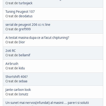
Creat de
turbojack
Tuning Peugeot 107
Creat de
deodatus
serial de peugeot 206 cc rc line
Creat de
gref999
Ai testat masina dupa ce ai facut chiptuning?
Creat de
Dior
2o6 RC
Creat de
bellamif
Airbrush
Creat de
kidu
Shortshift 406?
Creat de
sebaa
Jante carbon look
Creat de
Ionutz
Un sunet mai nervos(infundat) al masinii ... pareri si solutii