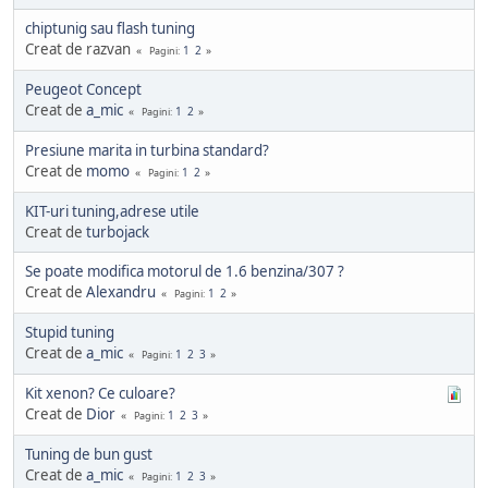
chiptunig sau flash tuning
Creat de razvan
1
2
Pagini
Peugeot Concept
Creat de
a_mic
1
2
Pagini
Presiune marita in turbina standard?
Creat de
momo
1
2
Pagini
KIT-uri tuning,adrese utile
Creat de
turbojack
Se poate modifica motorul de 1.6 benzina/307 ?
Creat de
Alexandru
1
2
Pagini
Stupid tuning
Creat de
a_mic
1
2
3
Pagini
Kit xenon? Ce culoare?
Creat de
Dior
1
2
3
Pagini
Tuning de bun gust
Creat de
a_mic
1
2
3
Pagini