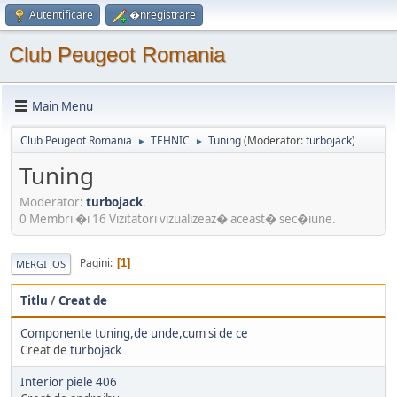
Autentificare
�nregistrare
Club Peugeot Romania
Main Menu
Club Peugeot Romania
TEHNIC
Tuning
(Moderator:
turbojack
)
►
►
Tuning
Moderator:
turbojack
.
0 Membri �i 16 Vizitatori vizualizeaz� aceast� sec�iune.
Pagini
1
MERGI JOS
Titlu
/
Creat de
Componente tuning,de unde,cum si de ce
Creat de
turbojack
Interior piele 406