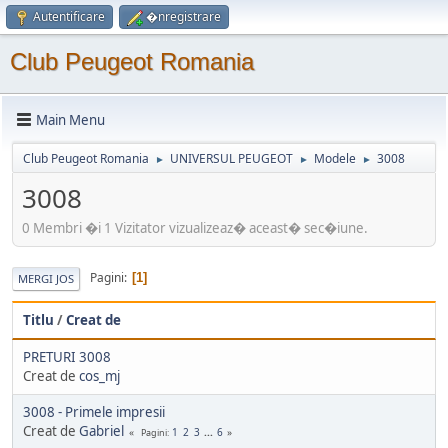
Autentificare
�nregistrare
Club Peugeot Romania
Main Menu
Club Peugeot Romania
UNIVERSUL PEUGEOT
Modele
3008
►
►
►
3008
0 Membri �i 1 Vizitator vizualizeaz� aceast� sec�iune.
Pagini
1
MERGI JOS
Titlu
/
Creat de
PRETURI 3008
Creat de
cos_mj
3008 - Primele impresii
Creat de
Gabriel
1
2
3
...
6
Pagini