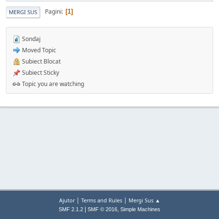
Pagini
1
MERGI SUS
Sondaj
Moved Topic
Subiect Blocat
Subiect Sticky
Topic you are watching
|
|
Ajutor
Terms and Rules
Mergi Sus ▲
|
,
SMF 2.1.2
SMF © 2016
Simple Machines