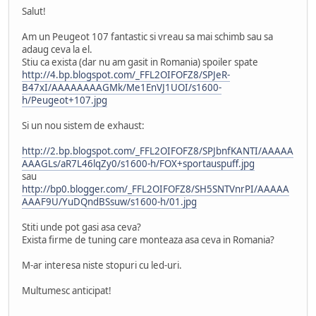
Salut!
Am un Peugeot 107 fantastic si vreau sa mai schimb sau sa
adaug ceva la el.
Stiu ca exista (dar nu am gasit in Romania) spoiler spate
http://4.bp.blogspot.com/_FFL2OIFOFZ8/SPJeR-
B47xI/AAAAAAAAGMk/Me1EnVJ1UOI/s1600-
h/Peugeot+107.jpg
Si un nou sistem de exhaust:
http://2.bp.blogspot.com/_FFL2OIFOFZ8/SPJbnfKANTI/AAAAA
AAAGLs/aR7L46lqZy0/s1600-h/FOX+sportauspuff.jpg
sau
http://bp0.blogger.com/_FFL2OIFOFZ8/SH5SNTVnrPI/AAAAA
AAAF9U/YuDQndBSsuw/s1600-h/01.jpg
Stiti unde pot gasi asa ceva?
Exista firme de tuning care monteaza asa ceva in Romania?
M-ar interesa niste stopuri cu led-uri.
Multumesc anticipat!