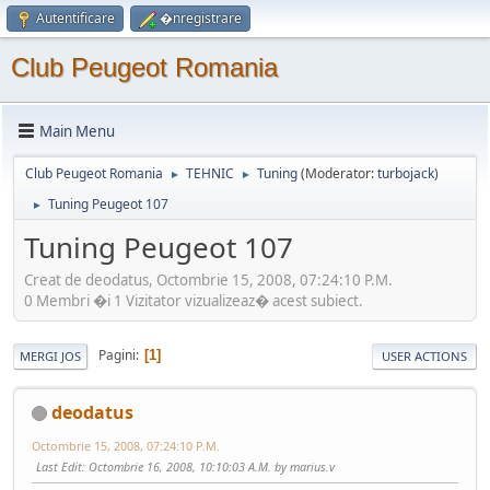
Autentificare
�nregistrare
Club Peugeot Romania
Main Menu
Club Peugeot Romania
TEHNIC
Tuning
(Moderator:
turbojack
)
►
►
Tuning Peugeot 107
►
Tuning Peugeot 107
Creat de deodatus, Octombrie 15, 2008, 07:24:10 P.M.
0 Membri �i 1 Vizitator vizualizeaz� acest subiect.
Pagini
1
MERGI JOS
USER ACTIONS
deodatus
Octombrie 15, 2008, 07:24:10 P.M.
Last Edit
: Octombrie 16, 2008, 10:10:03 A.M. by marius.v