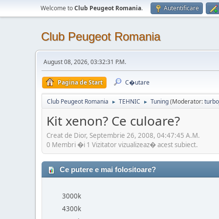
Welcome to
Club Peugeot Romania
.
Autentificare
Club Peugeot Romania
August 08, 2026, 03:32:31 P.M.
Pagina de Start
C�utare
Club Peugeot Romania
TEHNIC
Tuning
(Moderator:
turbo
►
►
Kit xenon? Ce culoare?
Creat de Dior, Septembrie 26, 2008, 04:47:45 A.M.
0 Membri �i 1 Vizitator vizualizeaz� acest subiect.
Ce putere e mai folositoare?
3000k
4300k