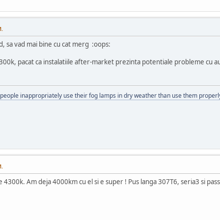
M.
, sa vad mai bine cu cat merg :oops:
00k, pacat ca instalatiile after-market prezinta potentiale probleme cu aut
eople inappropriately use their fog lamps in dry weather than use them properly
M.
4300k. Am deja 4000km cu el si e super ! Pus langa 307T6, seria3 si passat