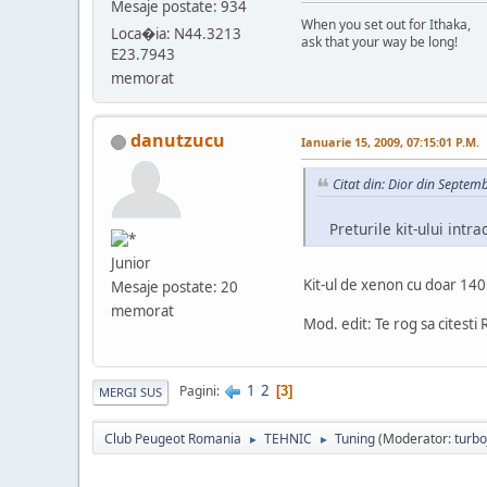
Mesaje postate: 934
When you set out for Ithaka,
Loca�ia: N44.3213
ask that your way be long!
E23.7943
memorat
danutzucu
Ianuarie 15, 2009, 07:15:01 P.M.
Citat din: Dior din Septem
Preturile kit-ului intr
Junior
Kit-ul de xenon cu doar 140r
Mesaje postate: 20
memorat
Mod. edit: Te rog sa citesti 
1
2
Pagini
3
MERGI SUS
Club Peugeot Romania
TEHNIC
Tuning
(Moderator:
turbo
►
►