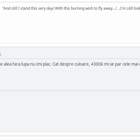
"And still I stand this very day/ With this burning wish to fly away.../ ...I'm still l
.
ie alea fara lupa nu imi plac. Cat despre culoare, 4300k mi se par cele mai 