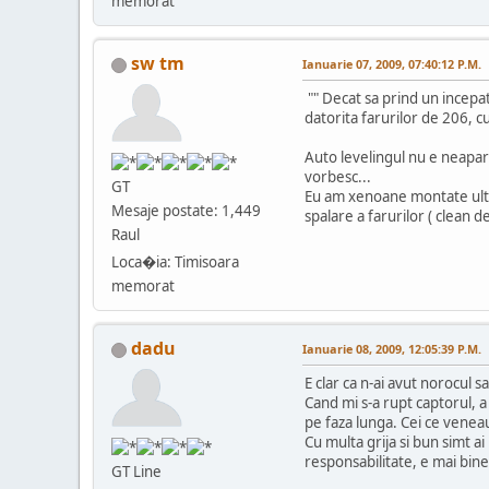
memorat
sw tm
Ianuarie 07, 2009, 07:40:12 P.M.
"" Decat sa prind un incepat
datorita farurilor de 206, cu
Auto levelingul nu e neaparat
vorbesc...
GT
Eu am xenoane montate ulteri
Mesaje postate: 1,449
spalare a farurilor ( clean d
Raul
Loca�ia: Timisoara
memorat
dadu
Ianuarie 08, 2009, 12:05:39 P.M.
E clar ca n-ai avut norocul 
Cand mi s-a rupt captorul, a
pe faza lunga. Cei ce veneau
Cu multa grija si bun simt ai
responsabilitate, e mai bine 
GT Line