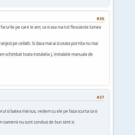
#36
 farurile pe care le am; ca si asa ma tot flesuieste lumea
jezi pe ceilalti. Si daca mai ai si ceata pornita nu mai
m schimbat toata instalatia ), instalatie manuala de
#37
rul si batea mai sus, vedem cu ele pe faza scurta ca si
r cum oamenii nu sunt condusi de bun simt si