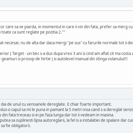
or care sa se piarda, in momentul in care ii vin din fata, prefer sa merg cu
 toate ca sunt reglate pe pozitia 2.""
 necesar, nu de alta dar daca mergi "pe sus" cu farurile normale tot ii deran
or ( Target - un bec s-a dus dupa vreo 3 ani si cind am aflat cit ma costa a
e geamuri si prosop de hirtie ) si autolevel manual din stinga volanului!!!
sa dai de unul cu xenoanele dereglate. E chiar foarte important.
 dus-o capul sa mi le puna in pamant la 5 metri insa cand s-a dereglat senzo
 din fata treceau si ei pe faza lunga dar tot ii vedeam in masina.
 putea sa suplinesti lipsa autoreglarii, la fel si a instalatiei de spalare da
sa fie obligatorii.