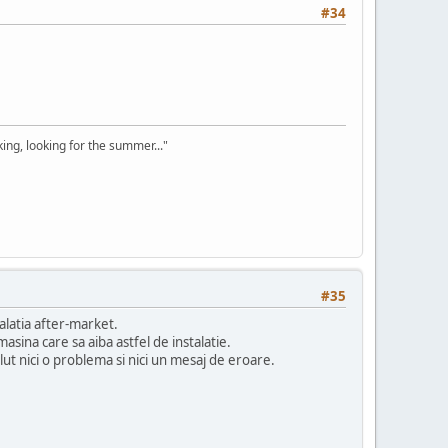
#34
ooking, looking for the summer..."
#35
latia after-market.
asina care sa aiba astfel de instalatie.
ut nici o problema si nici un mesaj de eroare.