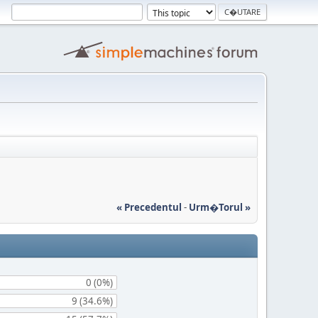
« Precedentul
-
Urm�torul »
0 (0%)
9 (34.6%)