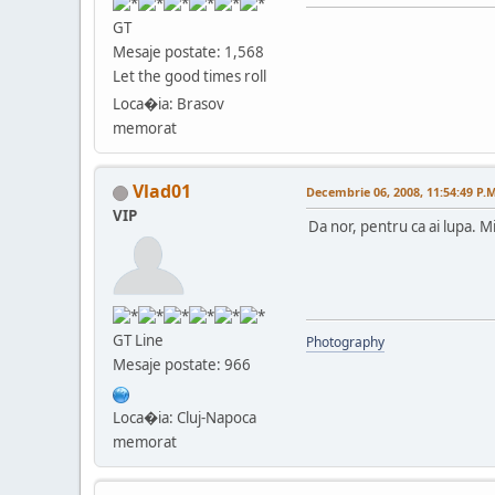
GT
Mesaje postate: 1,568
Let the good times roll
Loca�ia: Brasov
memorat
Vlad01
Decembrie 06, 2008, 11:54:49 P.M
VIP
Da nor, pentru ca ai lupa. M
GT Line
Photography
Mesaje postate: 966
Loca�ia: Cluj-Napoca
memorat