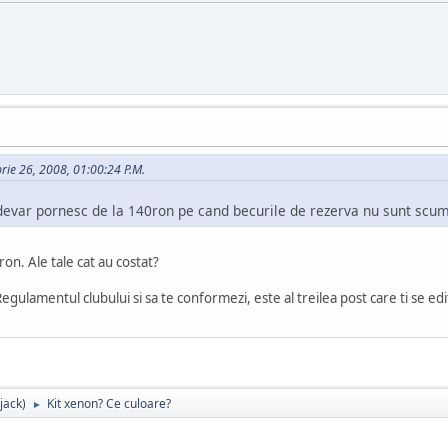
brie 26, 2008, 01:00:24 P.M.
adevar pornesc de la 140ron pe cand becurile de rezerva nu sunt scum
on. Ale tale cat au costat?
Regulamentul clubului si sa te conformezi, este al treilea post care ti se ed
jack
)
Kit xenon? Ce culoare?
►