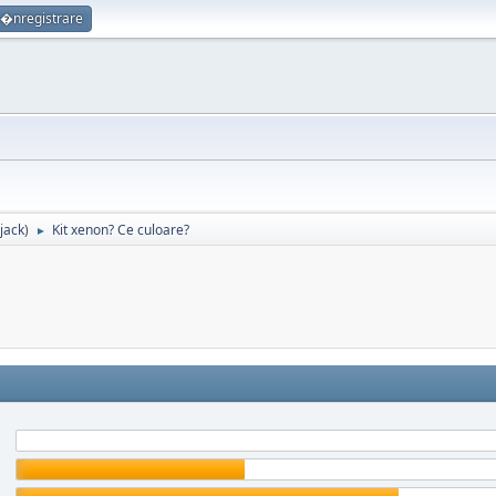
�nregistrare
jack
)
Kit xenon? Ce culoare?
►