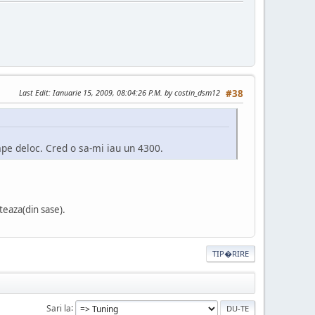
Last Edit
: Ianuarie 15, 2009, 08:04:26 P.M. by costin_dsm12
#38
pe deloc. Cred o sa-mi iau un 4300.
iteaza(din sase).
TIP�RIRE
Sari la