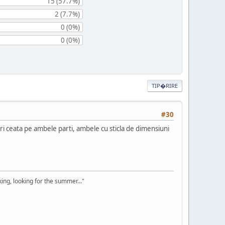
15 (57.7%)
2 (7.7%)
0 (0%)
0 (0%)
TIP�RIRE
#30
curi ceata pe ambele parti, ambele cu sticla de dimensiuni
ooking, looking for the summer..."