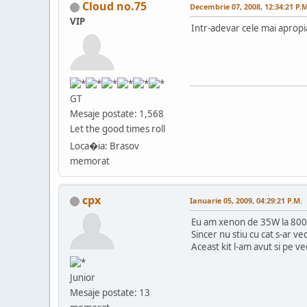
Cloud no.75
Decembrie 07, 2008, 12:34:21 P.M
VIP
Intr-adevar cele mai apropia
GT
Mesaje postate: 1,568
Let the good times roll
Loca�ia: Brasov
memorat
cpx
Ianuarie 05, 2009, 04:29:21 P.M.
Eu am xenon de 35W la 8000K
Sincer nu stiu cu cat s-ar v
Aceast kit l-am avut si pe v
Junior
Mesaje postate: 13