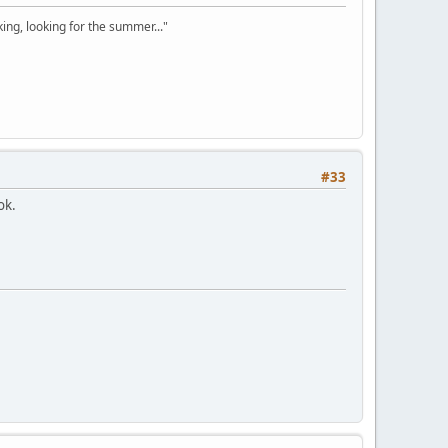
ooking, looking for the summer..."
#33
ok.