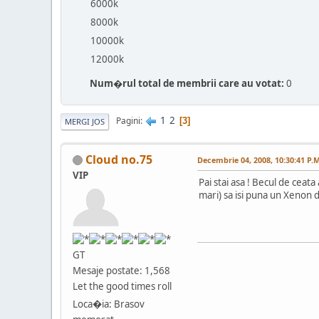
6000k
8000k
10000k
12000k
Num�rul total de membrii care au votat:
0
1
2
Pagini
3
MERGI JOS
Cloud no.75
Decembrie 04, 2008, 10:30:41 P.M
VIP
Pai stai asa ! Becul de ceat
mari) sa isi puna un Xenon 
GT
Mesaje postate: 1,568
Let the good times roll
Loca�ia: Brasov