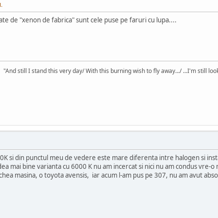
.
te de "xenon de fabrica" sunt cele puse pe faruri cu lupa....
"And still I stand this very day/ With this burning wish to fly away.../ ...I'm still l
 si din punctul meu de vedere este mare diferenta intre halogen si insta
edea mai bine varianta cu 6000 K nu am incercat si nici nu am condus vre-o m
echea masina, o toyota avensis, iar acum l-am pus pe 307, nu am avut absol