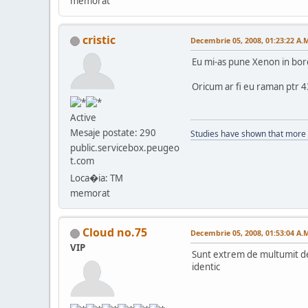
memorat
cristic
Decembrie 05, 2008, 01:23:22 A.
Eu mi-as pune Xenon in bord
Oricum ar fi eu raman ptr 43
Active
Mesaje postate: 290
Studies have shown that more p
public.servicebox.peugeo
t.com
Loca�ia: TM
memorat
Cloud no.75
Decembrie 05, 2008, 01:53:04 A.
VIP
Sunt extrem de multumit de 
identic