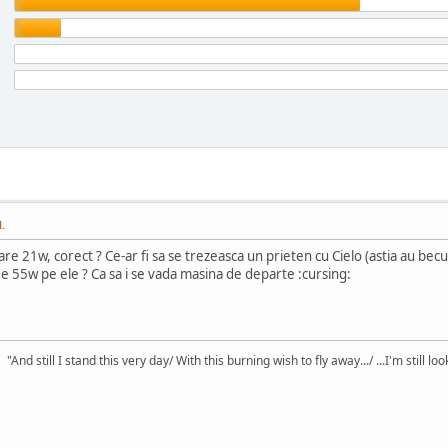
.
a are 21w, corect ? Ce-ar fi sa se trezeasca un prieten cu Cielo (astia au be
de 55w pe ele ? Ca sa i se vada masina de departe :cursing:
"And still I stand this very day/ With this burning wish to fly away.../ ...I'm still l