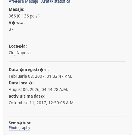
Afi�are Mesaje
Arat� statistica
Mesaje:
966 (0.136 pe zi)
V�rsta:
37
Loca�ia:
Cluj-Napoca
Data �nregistr�rii:
Februarie 08, 2007, 01:32:47 P.M.
Data local�:
August 06, 2026, 04:44:28 A.M.
activ ultima dat�:
Octombrie 11, 2017, 12:50:08 A.M.
Semn�tura:
Photography