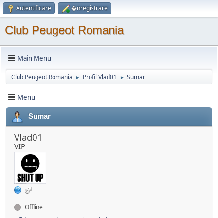
Autentificare
�nregistrare
Club Peugeot Romania
Main Menu
Club Peugeot Romania
Profil Vlad01
Sumar
►
►
Menu
Sumar
Vlad01
VIP
Offline