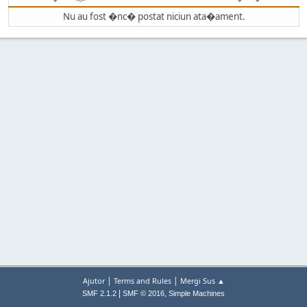
Nu au fost �nc� postat niciun ata�ament.
|
|
Ajutor
Terms and Rules
Mergi Sus ▲
|
,
SMF 2.1.2
SMF © 2016
Simple Machines