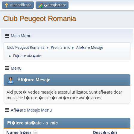
Autentificare
�nregistrare
Club Peugeot Romania
Main Menu
Club Peugeot Romania
Profil a_mic
Afi�are Mesaje
►
►
Fi�iere ata�ate
►
Menu
Afi�are Mesaje
Aici pute�i vedea mesajele acestui utilizator. Sunt afi�ate doar
mesajele f�cute �n sec�iuni �n care ave�i acces.
Afi�are Mesaje Menu
Fi�iere ata�ate - a_mic
Nume fi�ier
Desc�rc�ri