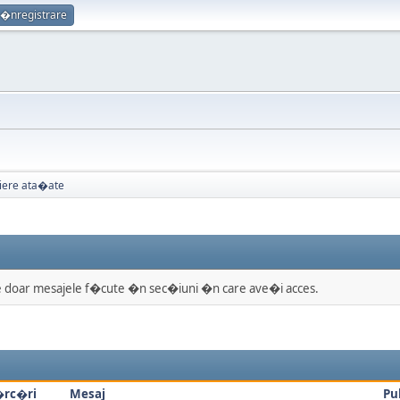
�nregistrare
iere ata�ate
ate doar mesajele f�cute �n sec�iuni �n care ave�i acces.
rc�ri
Mesaj
Pu