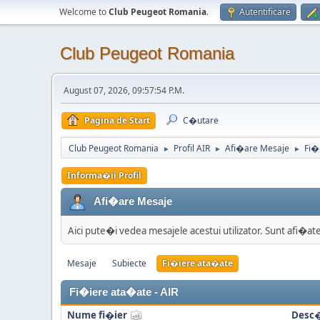
Welcome to
Club Peugeot Romania
.
Autentificare
Club Peugeot Romania
August 07, 2026, 09:57:54 P.M.
Pagina de Start
C�utare
Club Peugeot Romania
Profil AIR
Afi�are Mesaje
Fi�
►
►
►
Informa�ii Profil
Afi�are Mesaje
Aici pute�i vedea mesajele acestui utilizator. Sunt afi�
Mesaje
Subiecte
Fi�iere ata�ate
Fi�iere ata�ate - AIR
Nume fi�ier
Desc�