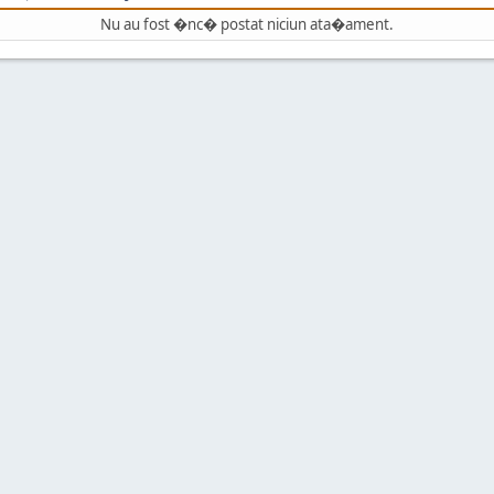
Nu au fost �nc� postat niciun ata�ament.