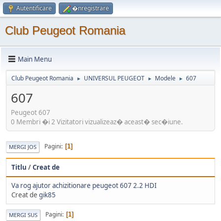
Autentificare
�nregistrare
Club Peugeot Romania
Main Menu
Club Peugeot Romania
UNIVERSUL PEUGEOT
Modele
607
►
►
►
607
Peugeot 607
0 Membri �i 2 Vizitatori vizualizeaz� aceast� sec�iune.
Pagini
1
MERGI JOS
Titlu
/
Creat de
Va rog ajutor achizitionare peugeot 607 2.2 HDI
Creat de
gik85
Pagini
1
MERGI SUS