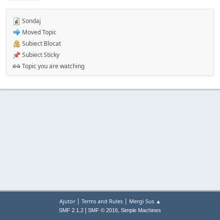
Sondaj
Moved Topic
Subiect Blocat
Subiect Sticky
Topic you are watching
|
|
Ajutor
Terms and Rules
Mergi Sus ▲
|
,
SMF 2.1.2
SMF © 2016
Simple Machines