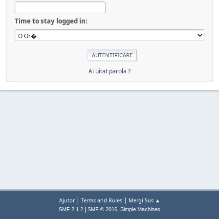
Time to stay logged in:
Ai uitat parola ?
|
|
Ajutor
Terms and Rules
Mergi Sus ▲
|
,
SMF 2.1.2
SMF © 2016
Simple Machines