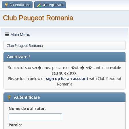
Autentificare
�nregistrare
Club Peugeot Romania
Main Menu
Club Peugeot Romania
Avertizare !
Subiectul sau sec�iunea pe care o c�uta�i v� sunt inaccesibile
sau nu exist�.
Please login below or
sign up for an account
with Club Peugeot
Romania
Autentificare
Nume de utilizator:
Parola: